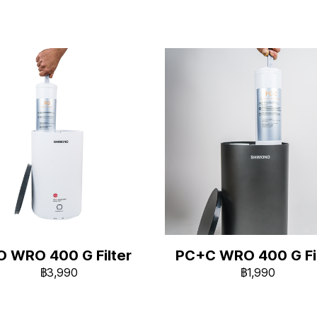
O WRO 400 G Filter
PC+C WRO 400 G Fil
฿3,990
฿1,990