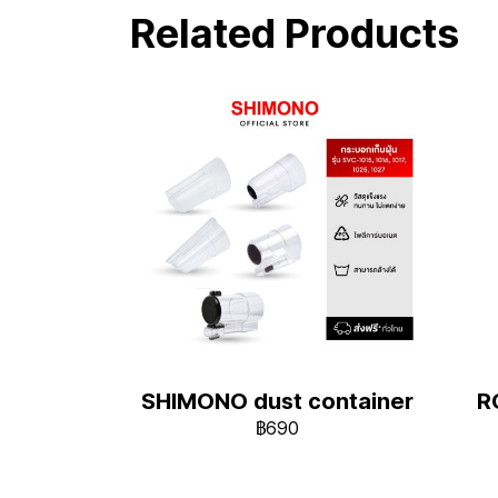
Related Products
SHIMONO dust container
R
฿690