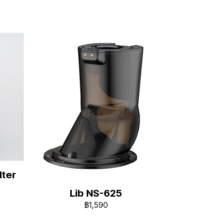
ter
Lib NS-625
฿1,590