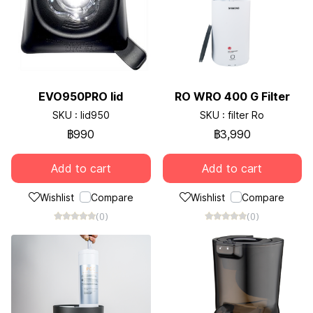
EVO950PRO lid
RO WRO 400 G Filter
SKU : lid950
SKU : filter Ro
฿990
฿3,990
Add to cart
Add to cart
Wishlist
Compare
Wishlist
Compare
(0)
(0)