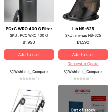
PC+C WRO 400 G Filter
Lib NS-625
SKU : PCC WRO 400 G
SKU : ฝาครอบ NS-625
฿1,990
฿1,590
Add to cart
Add to cart
Request a Quote
Wishlist
Compare
Wishlist
Compare
(0)
(0)
Out of stock