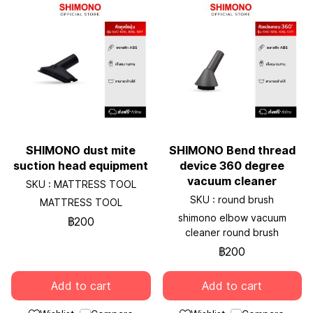
SHIMONO dust mite
SHIMONO Bend thread
suction head equipment
device 360 degree
vacuum cleaner
SKU : MATTRESS TOOL
SKU : round brush
MATTRESS TOOL
shimono elbow vacuum
฿200
cleaner round brush
฿200
Add to cart
Add to cart