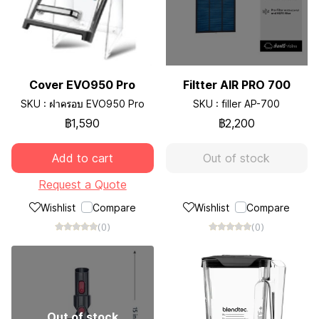
Cover EVO950 Pro
Filtter AIR PRO 700
SKU : ฝาครอบ EVO950 Pro
SKU : filler AP-700
฿1,590
฿2,200
Add to cart
Out of stock
Request a Quote
Wishlist
Compare
Wishlist
Compare
(0)
(0)
Out of stock