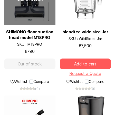
SHIMONO floor suction
blendtec wide size Jar
head model M18PRO
SKU : WildSide+ Jar
SKU : M18PRO
฿7,500
฿790
Out of stock
Add to cart
Request a Quote
Wishlist
Compare
Wishlist
Compare
(0)
(0)