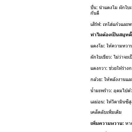
ปั่น: นำแตงโม ผักใบเ
กันดี
เสิร์ฟ: เทใส่แก้วและพ
ทำไมต้องเป็นสมูทตี้ส
แตงโม: ให้ความหวานช
ผักใบเขียว: ไม่ว่าจะเ
แตงกวา: ช่วยให้ร่างก
กล้วย: ให้พลังงานแ
น้ำมะพร้าว: อุดมไปด้
เลม่อน: ให้วิตามินซีส
เคล็ดลับเพิ่มเติม
เพิ่มความหวาน:
หาก