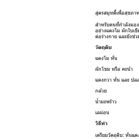
สูตรสมูทตี้เพื่อสุ
สำหรับคนที่กำลังมองหา
อย่างแตงโม ผักใบเขี
ต่อร่างกาย และยังช่วย
วัตถุดิบ
แตงโม หั่
ผักโขม หรือ 
แตงกวา หั่น และ ปล
กล้วย 
น้ำมะพร้า
เลม่อน
วิธีทำ
เตรียมวัตถุดิบ: หั่น