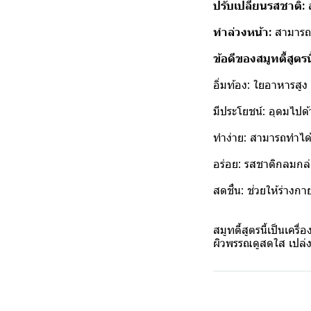
ปรับเปลี่ยนรสชาติ:
ส
ทำล่วงหน้า:
สามารถเต
ข้อดีของสมูทตี้สูตรนี
อิ่มท้อง: ใยอาหารสูง ช
มีประโยชน์: อุดมไปด้
ทำง่าย: สามารถทำได้เ
อร่อย: รสชาติกลมกล
สดชื่น: ช่วยให้ร่างกา
สมูทตี้สูตรนี้เป็นเคร
ผิวพรรณดูสดใส เปล่ง