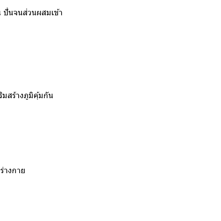
น ปั่นจนส่วนผสมเข้า
มสร้างภูมิคุ้มกัน
นร่างกาย