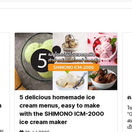
5 delicious homemade ice
ค
n
cream menus, easy to make
ใบ
with the SHIMONO ICM-2000
"G
สม
ice cream maker
เป
ou