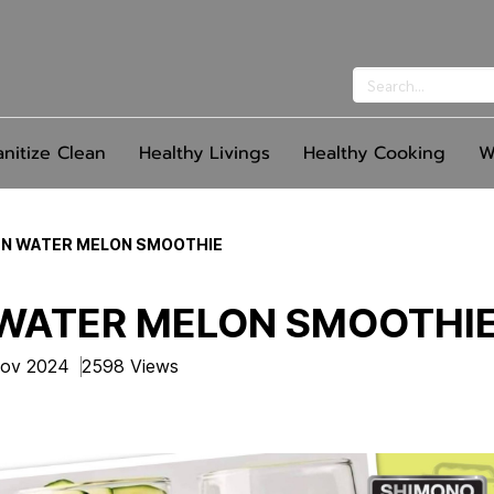
anitize Clean
Healthy Livings
Healthy Cooking
W
N WATER MELON SMOOTHIE
WATER MELON SMOOTHI
Nov 2024
2598 Views