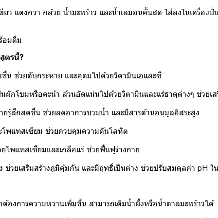
ขียว แตงกวา กล้วย น้ำมะพร้าว และน้ำเลมอนคั้นสด ใส่ลงในเครื่องปั่
ร้อมดื่ม
ูตรนี้?
ื่น ช่วยดับกระหาย และอุดมไปด้วยวิตามินเอและซี
ป็นผักโขมหรือคะน้า ล้วนอัดแน่นไปด้วยวิตามินและแร่ธาตุต่างๆ ช่วยเสริ
ายรู้สึกสดชื่น ช่วยลดอาการบวมน้ำ และมีสารต้านอนุมูลอิสระสูง
ละโพแทสเซียม ช่วยควบคุมความดันโลหิต
วยโพแทสเซียมและเกลือแร่ ช่วยฟื้นฟูร่างกาย
ูง ช่วยเสริมสร้างภูมิคุ้มกัน และมีฤทธิ์เป็นด่าง ช่วยปรับสมดุลค่า pH ใ
ต้องการความหวานเพิ่มขึ้น สามารถเติมน้ำผึ้งหรือน้ำตาลมะพร้าวได้