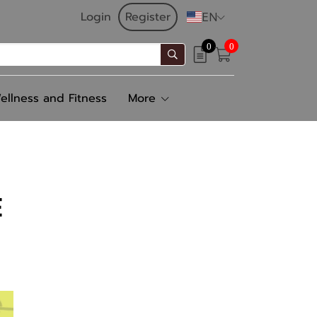
Login
Register
EN
0
0
ellness and Fitness
More
E