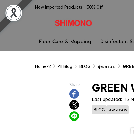
New Imported Products - 50% Off
Floor Care & Mopping
Disinfectant S
Home-2
All Blog
BLOG
สูตรอาหาร
GREE
GREEN 
Share
Last updated: 15 
BLOG
สูตรอาหาร