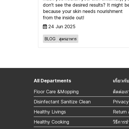
don't see the desired results? It might b
because your skin needs nourishment
from the inside out!
24 Jun 2025
BLOG
สูตรอาหาร
All Departments
เกี่ยว
Floor Care &Mopping
ติดต่อเร
Disinfectant Sanitize Clean
Privacy
Healthy Livings
Return 
Healthy Cooking
วิธีการช