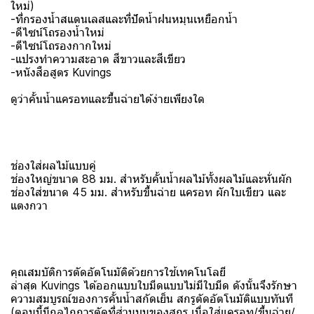
ใหม่)
-ที่กรองน้ำสแตนเลสและที่ปัดน้ำฝนหมุนเหยือกน้ำ
-ดีไซน์โถรองน้ำใหม่
-ดีไซน์โถรองกากใหม่
-แปรงทําความสะอาด สีขาวและสีเขียว
-หนังสือสูตร Kuvings
ดูว่าคั้นน้ำแครอทและขึ้นฉ่ายได้ง่ายเพียงใด
ช่องใส่ผลไม้แบบคู่
ช่องใหญ่ขนาด 88 มม. สำหรับคั้นน้ำผลไม้ทั้งผลไม้และหั่นผัก
ช่องใส่ขนาด 45 มม. สำหรับขึ้นฉ่าย แครอท ผักใบเขียว และ
แตงกวา
คุณสมบัติการตัดอัตโนมัติด้วยการใช้เทคโนโลยี
ล่าสุด Kuvings ได้ออกแบบใบมีดแบบไม่มีใบมีด ดังนั้นจึงรักษา
ความสมบูรณ์ของการคั้นน้ำสกัดเย็น สกรูตัดอัตโนมัติแบบทันที
(ตอนนี้มีกลไกการตัดที่ส่วนบนของสกรู เมื่อใส่แครอท/ขึ้นฉ่าย/