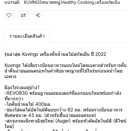
แบรนด์:
หมวดหมู่:
KUVINGS
Healthy Cooking
,
เครื่องสกัดเย็น
แชร์
รายละเอียดสินค้า
รุ่นล่าสุด Kuvings เครื่องคั้นน้ำผลไม้สกัดเย็น ปี 2022
Kuvings ได้เพิ่มรางป้อนอาหารแบบใหม่โดยเฉพาะสำหรับการคั้น
น้ำคื่นฉ่ายและแครอทในฝาพับมาตรฐานที่ใช้ในรุ่นก่อนหน้าโดย
เฉพาะ
มีอะไรรวมอยู่บ้าง?
-REVO830 พร้อมฐานและมอเตอร์ที่ออกแบบใหม่พร้อมกำลัง
ที่มากกว่า
-โถคั้นน้ำผลไม้ 400มล.
-ช่องใส่ผลไม้อัตโนมัติแบบกว้าง 82 มม. พร้อมรางป้อนอาหาร
พิเศษขนาด 45 มม. (สำหรับขึ้นฉ่ายและแครอท)
-สกรูเกรดเชิงพาณิชย์ใหม่ (Auger) พร้อมหัวตัดอัตโนมัติ (ดีไซน์
ใหม่)