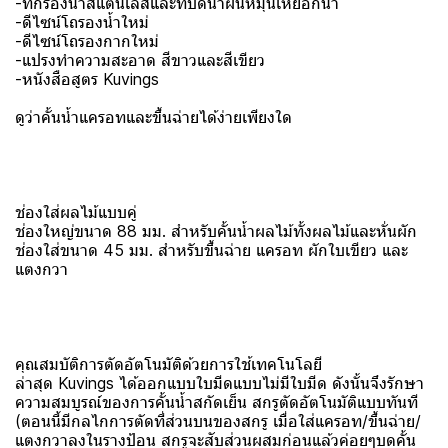
-ที่กรองน้ำสแตนเลสและที่ปัดน้ำฝนหมุนเหยือกน้ำ
-ดีไซน์โถรองน้ำใหม่
-ดีไซน์โถรองกากใหม่
-แปรงทําความสะอาด สีขาวและสีเขียว
-หนังสือสูตร Kuvings
ดูว่าคั้นน้ำแครอทและขึ้นฉ่ายได้ง่ายเพียงใด
ช่องใส่ผลไม้แบบคู่
ช่องใหญ่ขนาด 88 มม. สำหรับคั้นน้ำผลไม้ทั้งผลไม้และหั่นผัก
ช่องใส่ขนาด 45 มม. สำหรับขึ้นฉ่าย แครอท ผักใบเขียว และ
แตงกวา
คุณสมบัติการตัดอัตโนมัติด้วยการใช้เทคโนโลยี
ล่าสุด Kuvings ได้ออกแบบใบมีดแบบไม่มีใบมีด ดังนั้นจึงรักษา
ความสมบูรณ์ของการคั้นน้ำสกัดเย็น สกรูตัดอัตโนมัติแบบทันที
(ตอนนี้มีกลไกการตัดที่ส่วนบนของสกรู เมื่อใส่แครอท/ขึ้นฉ่าย/
แตงกวาลงในรางป้อน สกรูจะสับส่วนผสมก่อนแล้วค่อยๆบดคั้น