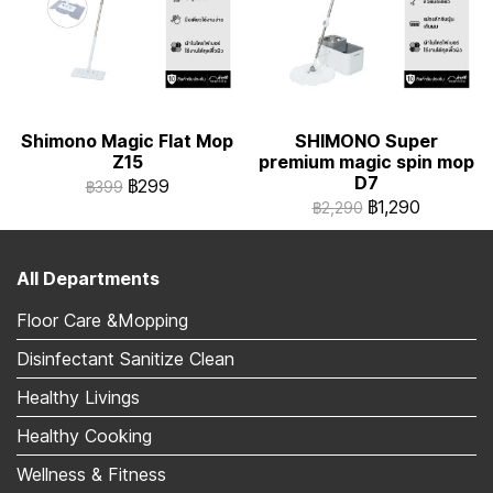
Shimono Magic Flat Mop
SHIMONO Super
Z15
premium magic spin mop
D7
฿299
฿399
฿1,290
฿2,290
All Departments
Floor Care &Mopping
Disinfectant Sanitize Clean
Healthy Livings
Healthy Cooking
Wellness & Fitness