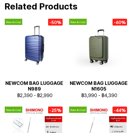
Related Products
-50%
-60%
New Arrival
New Arrival
NEWCOM BAG LUGGAGE
NEWCOM BAG LUGGAGE
N989
N1605
฿2,390
-
฿2,990
฿3,990
-
฿4,390
-25%
-44%
New Arrival
New Arrival