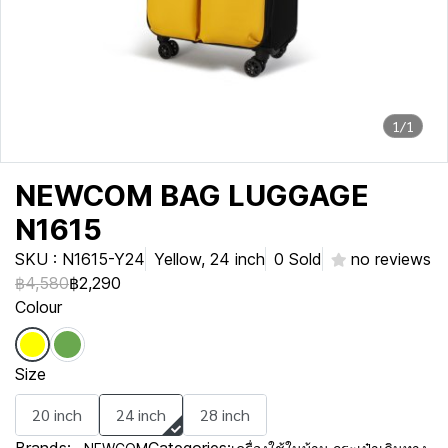
1/1
NEWCOM BAG LUGGAGE
N1615
SKU : N1615-Y24
Yellow, 24 inch
0 Sold
no reviews
฿4,580
฿2,290
Colour
Size
20 inch
24 inch
28 inch