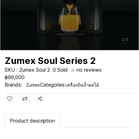
1/5
Zumex Soul Series 2
SKU : Zumex Soul 2
0 Sold
no reviews
฿99,000
Brands:
Categories:
Zumex
เครื่องปั่นน้ำผลไม้
Share
Product description