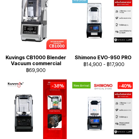
Kuvings CB1000 Blender
Shimono EVO-950 PRO
Vacuum commercial
฿14,900
-
฿17,900
฿69,900
-38%
-40%
New Arrival