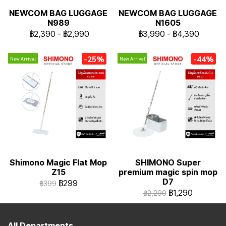
NEWCOM BAG LUGGAGE
NEWCOM BAG LUGGAGE
N989
N1605
฿2,390
-
฿2,990
฿3,990
-
฿4,390
-25%
-44%
New Arrival
New Arrival
Shimono Magic Flat Mop
SHIMONO Super
Z15
premium magic spin mop
D7
฿299
฿399
฿1,290
฿2,290
All Departments