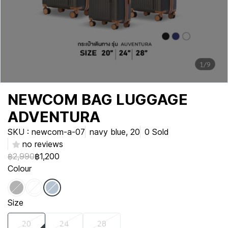
1/9
NEWCOM BAG LUGGAGE
ADVENTURA
SKU : newcom-a-07
navy blue, 20
0 Sold
no reviews
฿2,990
฿1,200
Colour
Size
20
24
28