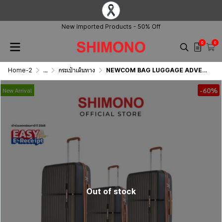
New Imported Products - 50% Off
0
0
Home-2
...
กระเป๋าเดินทาง
NEWCOM BAG LUGGAGE ADVENTURA
-60%
New Arrival
Out of stock