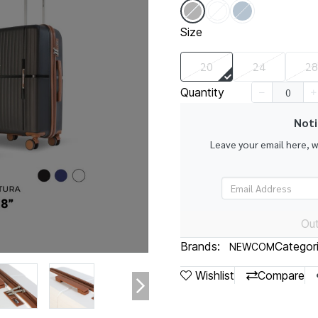
Size
20
24
28
Quantity
Noti
Leave your email here, 
Out
Brands:
Categori
NEWCOM
Wishlist
Compare