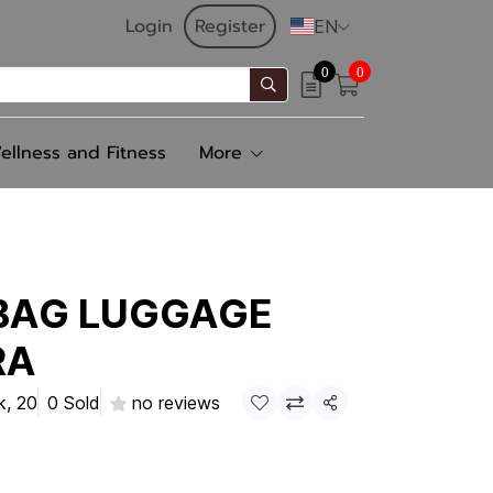
Login
Register
EN
0
0
ellness and Fitness
More
BAG LUGGAGE
RA
k, 20
0 Sold
no reviews
Share