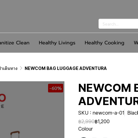
anitize Clean
Healthy Livings
Healthy Cooking
W
ป๋าเดินทาง
NEWCOM BAG LUGGAGE ADVENTURA
NEWCOM 
-60%
ADVENTU
SKU : newcom-a-01
Blac
฿2,990
฿1,200
Colour