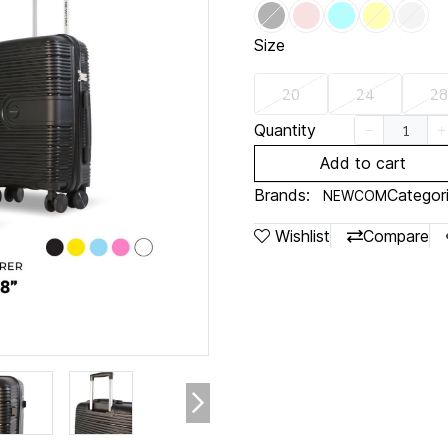
Size
20
24
28
Quantity
Add to cart
Brands:
Categori
NEWCOM
Wishlist
Compare