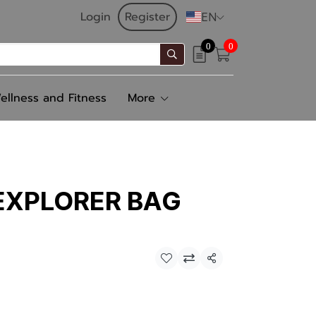
Login
Register
EN
0
0
ellness and Fitness
More
XPLORER BAG
Share