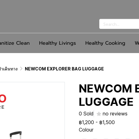
anitize Clean
Healthy Livings
Healthy Cooking
W
ป๋าเดินทาง
NEWCOM EXPLORER BAG LUGGAGE
NEWCOM E
LUGGAGE
0 Sold
no reviews
฿1,200
-
฿1,500
Colour