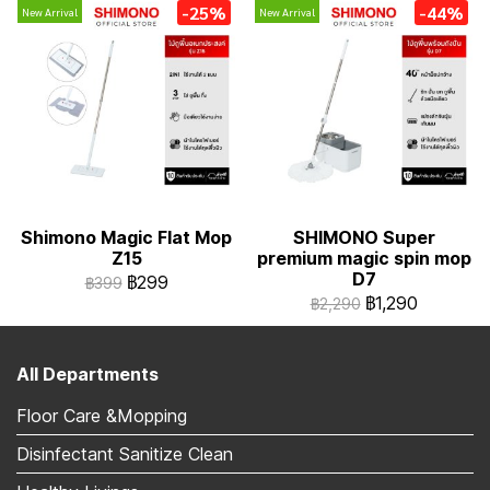
-25%
-44%
New Arrival
New Arrival
Shimono Magic Flat Mop
SHIMONO Super
Z15
premium magic spin mop
D7
฿299
฿399
฿1,290
฿2,290
All Departments
Floor Care &Mopping
Disinfectant Sanitize Clean