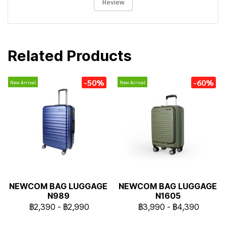
Review
Related Products
-50%
-60%
New Arrival
New Arrival
NEWCOM BAG LUGGAGE
NEWCOM BAG LUGGAGE
N989
N1605
฿2,390
-
฿2,990
฿3,990
-
฿4,390