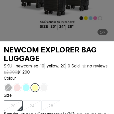
1/9
NEWCOM EXPLORER BAG
LUGGAGE
SKU : newcom-ex-10
yellow, 20
0 Sold
no reviews
฿2,990
฿1,200
Colour
Size
20
24
28