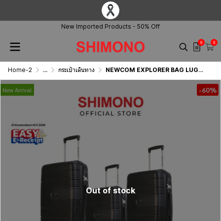
New Imported Products - 50% Off
0
0
Home-2
...
กระเป๋าเดินทาง
NEWCOM EXPLORER BAG LUGGAGE
-60%
New Arrival
Out of stock