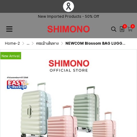
New Imported Products - 50% Off
0
0
Home-2
...
กระเป๋าเดินทาง
NEWCOM Blossom BAG LUGGAGE
New Arrival