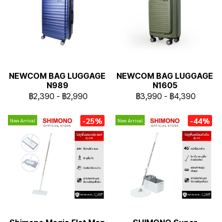
NEWCOM BAG LUGGAGE
NEWCOM BAG LUGGAGE
N989
N1605
฿2,390
-
฿2,990
฿3,990
-
฿4,390
-25%
-44%
New Arrival
New Arrival