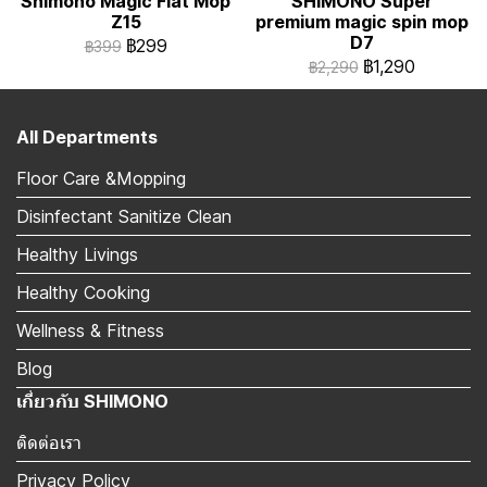
Shimono Magic Flat Mop
SHIMONO Super
Z15
premium magic spin mop
D7
฿299
฿399
฿1,290
฿2,290
All Departments
Floor Care &Mopping
Disinfectant Sanitize Clean
Healthy Livings
Healthy Cooking
Wellness & Fitness
Blog
เกี่ยวกับ SHIMONO
ติดต่อเรา
Privacy Policy