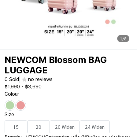
1/8
NEWCOM Blossom BAG
LUGGAGE
0 Sold
no reviews
฿1,990
-
฿3,690
Colour
Size
15
20
20 Widen
24 Widen