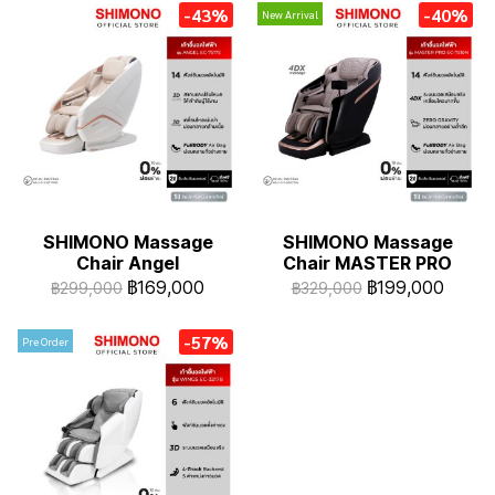
-43%
-40%
New Arrival
SHIMONO Massage
SHIMONO Massage
Chair Angel
Chair MASTER PRO
฿169,000
฿199,000
฿299,000
฿329,000
-57%
Pre Order