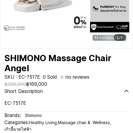
1/7
SHIMONO Massage Chair
Angel
SKU : EC-7517E
0 Sold
no reviews
฿299,000
฿169,000
Short Description
EC-7517E
Brands:
Shimono
Categories:
Healthy Living
,
Massage chair & Wellness
,
เก้าอี้นวดไฟฟ้า