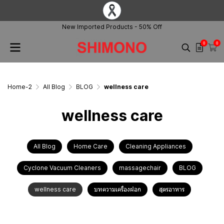
New Imported Products - 50% Off
0
0
Home-2
All Blog
BLOG
wellness care
wellness care
All Blog
Home Care
Cleaning Appliances
Cyclone Vacuum Cleaners
massagechair
BLOG
wellness care
บทความเครื่องฝอก
สูตรอาหาร