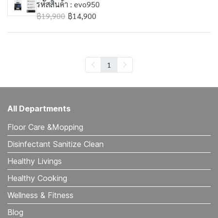
รหัสสินค้า : evo950
฿19,900
฿14,900
1
All Departments
Floor Care &Mopping
Disinfectant Sanitize Clean
Healthy Livings
Healthy Cooking
Wellness & Fitness
Blog