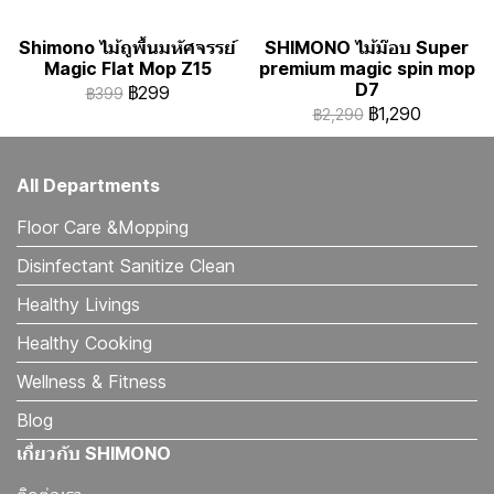
Shimono ไม้ถูพื้นมหัศจรรย์
SHIMONO ไม้ม๊อบ Super
Magic Flat Mop Z15
premium magic spin mop
D7
฿299
฿399
฿1,290
฿2,290
All Departments
Floor Care &Mopping
Disinfectant Sanitize Clean
Healthy Livings
Healthy Cooking
Wellness & Fitness
Blog
เกี่ยวกับ SHIMONO