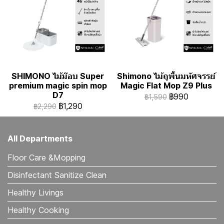
SHIMONO ไม้ม๊อบ Super
Shimono ไม้ถูพื้นมหัศจรรย์
premium magic spin mop
Magic Flat Mop Z9 Plus
D7
฿990
฿1,590
฿1,290
฿2,290
All Departments
Floor Care &Mopping
Disinfectant Sanitize Clean
Healthy Livings
Healthy Cooking