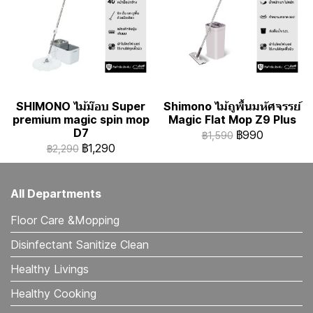
SHIMONO ไม้ม๊อบ Super
Shimono ไม้ถูพื้นมหัศจรรย์
premium magic spin mop
Magic Flat Mop Z9 Plus
D7
฿990
฿1,590
฿1,290
฿2,290
All Departments
Floor Care &Mopping
Disinfectant Sanitize Clean
Healthy Livings
Healthy Cooking