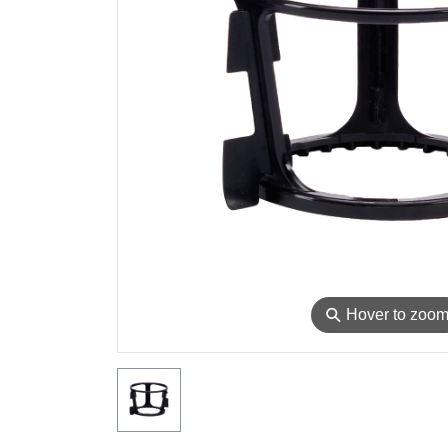
⚲
Hover to zoo