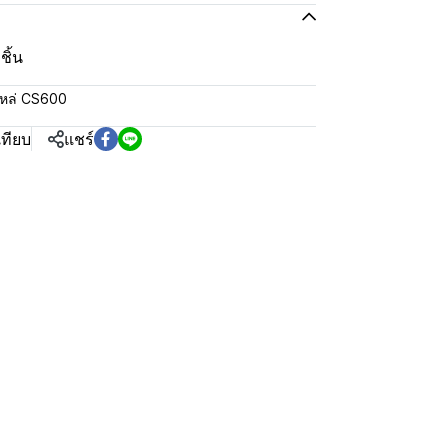
ิ้น
หล่ CS600
เทียบ
แชร์