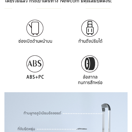
โดยรวมแล้ว กระเป๋าเดินทาง Newcom มีคุณสมบัติดังนี้: