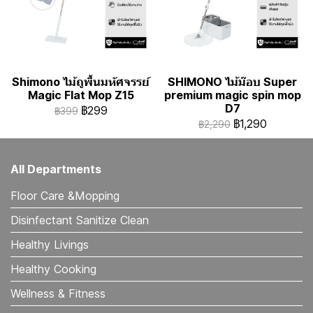
Shimono ไม้ถูพื้นมหัศจรรย์
SHIMONO ไม้ม๊อบ Super
Magic Flat Mop Z15
premium magic spin mop
D7
฿299
฿399
฿1,290
฿2,290
All Departments
Floor Care &Mopping
Disinfectant Sanitize Clean
Healthy Livings
Healthy Cooking
Wellness & Fitness