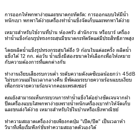
การออกให้พกพาง่ายและขนาดกะทัดรัด: การออกแบบให้มีน้ำ
หนักเบา พกพาได้ง่ายเครื่องทำน้ำแข็งจัดเก็บและพกพาได้ง่าย
เหมาะสำหรับใช้งานที่บ้าน ห้องครัว สำนักงาน หรือบาร์ เครื่อง
ทำน้ำแข็งก้อนรูปทรงกระสุนมีขนาดกะทัดรัดแต่มีประสิทธิภาพสูง
โดยผลิตน้ำแข็งรูปทรงกระสุนได้ถึง 9 ก้อนในแต่ละครั้ง ผลิตน้ำ
แข็งได้ 12 กก. ต่อวัน น้ำแข็งมีสองขนาดให้เลือกเพื่อให้เหมาะ
กับความต้องการที่แตกต่างกัน
ทำงานเงียบเสียงรบกวนต่ำ ระดับความดังเดซิเบลน้อยกว่า 45dB
ไม่รบกวนแม้ในเวลากลางคืน มีพัดลมระบายความร้อนแบบเงียบ
เพื่อกระจายความร้อนจากคอมเพรสเซอร์
คุณยังสามารถเห็นกระบวนการทำน้ำแข็งได้อย่างชัดเจนจากฝา
ปิดเครื่องแบบใสพกพาง่ายเพราะน้ำหนักเครื่องเบาทำให้จัดเก็บ
และขนส่งได้ง่าย เหมาะสำหรับใช้ในบ้านหรือเชิงพาณิชย์
ทำความสะอาดเครื่องง่ายเพียงกดปุ่ม "เปิด/ปิด" เป็นเวลาห้า
วินาทีเพื่อเริ่มฟังก์ชันทำความสะอาดตัวเองได้