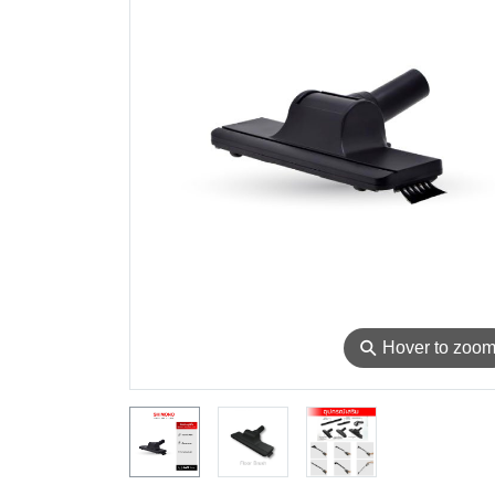
⚲
Hover to zoo