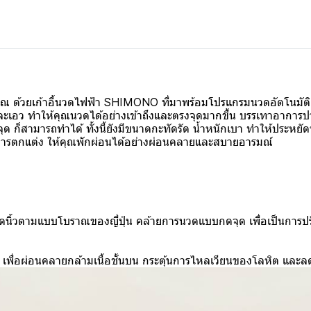
ุณ ด้วยเก้าอี้นวดไฟฟ้า SHIMONO ที่มาพร้อมโปรแกรมนวดอัตโนมัติ 
ะเอว ทำให้คุณนวดได้อย่างเข้าถึงและตรงจุดมากขึ้น บรรเทาอาการปวดเมื
ก็สามารถทำได้ ทั้งนี้ยังมีขนาดกะทัดรัด น้ำหนักเบา ทำให้ประหยัดพื้
การตกแต่ง ให้คุณพักผ่อนได้อย่างผ่อนคลายและสบายอารมณ์
กดนิ้วตามแบบโบราณของญี่ปุ่น คล้ายการนวดแบบกดจุด เพื่อเป็นการป
พื่อผ่อนคลายกล้ามเนื้อชั้นบน กระตุ้นการไหลเวียนของโลหิต และล