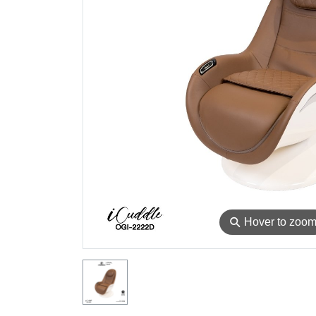
⚲
Hover to zoo