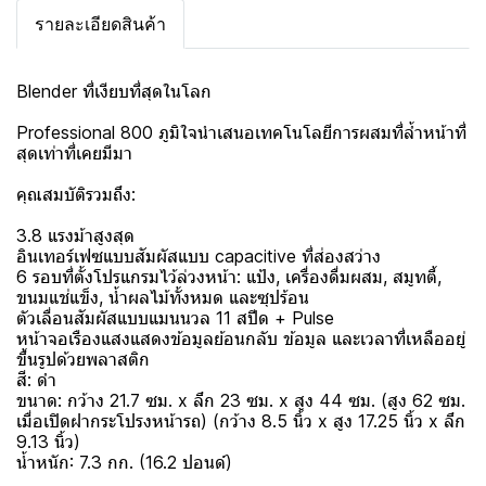
รายละเอียดสินค้า
Blender ที่เงียบที่สุดในโลก
Professional 800 ภูมิใจนำเสนอเทคโนโลยีการผสมที่ล้ำหน้าที่
สุดเท่าที่เคยมีมา
คุณสมบัติรวมถึง:
3.8 แรงม้าสูงสุด
อินเทอร์เฟซแบบสัมผัสแบบ capacitive ที่ส่องสว่าง
6 รอบที่ตั้งโปรแกรมไว้ล่วงหน้า: แป้ง, เครื่องดื่มผสม, สมูทตี้,
ขนมแช่แข็ง, น้ำผลไม้ทั้งหมด และซุปร้อน
ตัวเลื่อนสัมผัสแบบแมนนวล 11 สปีด + Pulse
หน้าจอเรืองแสงแสดงข้อมูลย้อนกลับ ข้อมูล และเวลาที่เหลืออยู่
ขึ้นรูปด้วยพลาสติก
สี: ดำ
ขนาด: กว้าง 21.7 ซม. x ลึก 23 ซม. x สูง 44 ซม. (สูง 62 ซม.
เมื่อเปิดฝากระโปรงหน้ารถ) (กว้าง 8.5 นิ้ว x สูง 17.25 นิ้ว x ลึก
9.13 นิ้ว)
น้ำหนัก: 7.3 กก. (16.2 ปอนด์)