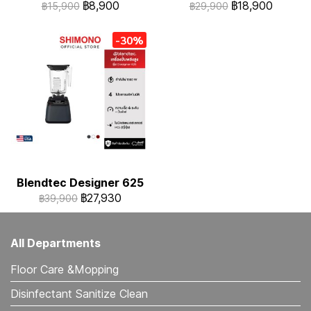
฿8,900
฿18,900
฿15,900
฿29,900
-30%
Blendtec Designer 625
฿27,930
฿39,900
All Departments
Floor Care &Mopping
Disinfectant Sanitize Clean