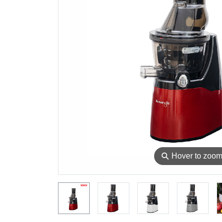
⚲
Hover to zoo