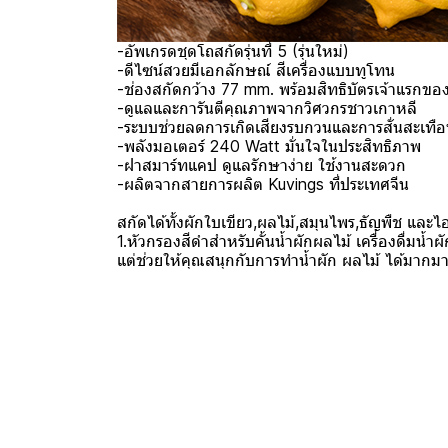
-อัพเกรดชุดโถสกัดรุ่นที่ 5 (รุ่นใหม่)
-ดีไซน์สวยมีเอกลักษณ์ สีเครื่องแบบทูโทน
-ช่องสกัดกว้าง 77 mm. พร้อมสิทธิบัตรเจ้าแรกข
-ดูแลและการันตีคุณภาพจากวิศวกรชาวเกาหลี
-ระบบช่วยลดการเกิดเสียงรบกวนและการสั่นสะเทื
-พลังมอเตอร์ 240 Watt มั่นใจในประสิทธิภาพ
-ฝาสมาร์ทแคป ดูแลรักษาง่าย ใช้งานสะดวก
-ผลิตจากสายการผลิต Kuvings ที่ประเทศจีน
สกัดได้ทั้งผักใบเขียว,ผลไม้,สมุนไพร,ธัญพืช และ
1.หัวกรองสีดำสำหรับคั้นน้ำผักผลไม้ เครื่องดื่มน้ำ
แต่ช่วยให้คุณสนุกกับการทำน้ำผัก ผลไม้ ได้มากม