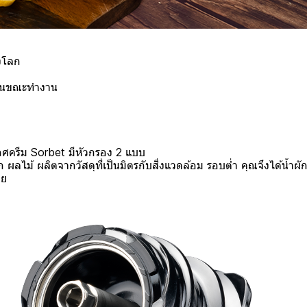
องโลก
อนขณะทํางาน
ไอศครีม Sorbet มีหัวกรอง 2 แบบ
ผัก ผลไม้ ผลิตจากวัสดุที่เป็นมิตรกับสิ่งแวดล้อม รอบต่ำ คุณจึงได้น้ำ
าย