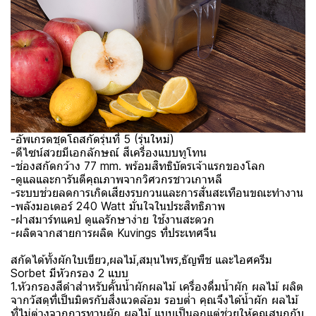
-อัพเกรดชุดโถสกัดรุ่นที่ 5 (รุ่นใหม่)
-ดีไซน์สวยมีเอกลักษณ์ สีเครื่องแบบทูโทน
-ช่องสกัดกว้าง 77 mm. พร้อมสิทธิบัตรเจ้าแรกของโลก
-ดูแลและการันตีคุณภาพจากวิศวกรชาวเกาหลี
-ระบบช่วยลดการเกิดเสียงรบกวนและการสั่นสะเทือนขณะทํางาน
-พลังมอเตอร์ 240 Watt มั่นใจในประสิทธิภาพ
-ฝาสมาร์ทแคป ดูแลรักษาง่าย ใช้งานสะดวก
-ผลิตจากสายการผลิต Kuvings ที่ประเทศจีน
สกัดได้ทั้งผักใบเขียว,ผลไม้,สมุนไพร,ธัญพืช และไอศครีม
Sorbet มีหัวกรอง 2 แบบ
1.หัวกรองสีดำสำหรับคั้นน้ำผักผลไม้ เครื่องดื่มน้ำผัก ผลไม้ ผลิต
จากวัสดุที่เป็นมิตรกับสิ่งแวดล้อม รอบต่ำ คุณจึงได้น้ำผัก ผลไม้
ที่ไม่ต่างจากการทานผัก ผลไม้ แบบเป็นลูกแต่ช่วยให้คุณสนุกกับ