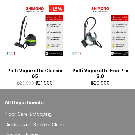
-15%
Polti Vaporetto Classic
Polti Vaporetto Eco Pro
65
3.0
฿21,900
฿29,900
฿25,900
All Departments
Floor Care &Mopping
Disinfectant Sanitize Clean